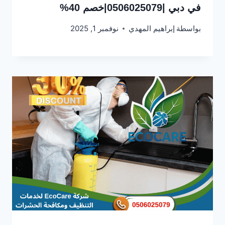
في دبي |0506025079|خصم 40%
بواسطة
إبراهيم المهدي
نوفمبر 1, 2025