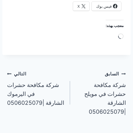
فيس بوك
X
معجب بهذه:
ج
ا
ر
ي
ا
تصفّح
السابق
التالي
ل
شركة مكافحة
شركة مكافحة حشرات
المقالات
ت
حشرات في مويلح
في اليرموك
ح
الشارقة
الشارقة |0506025079
م
|0506025079
ي
ل