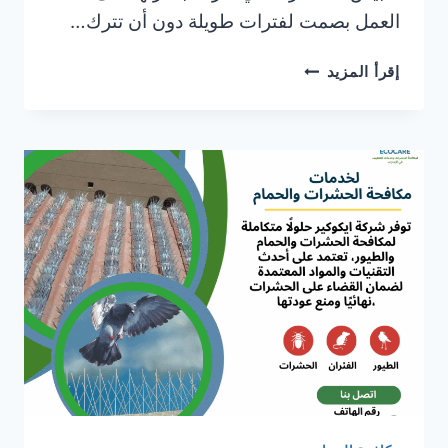
العمل بصمت لفترات طويلة دون أن تترك…
علامات
إقرأ المزيد
تدل
على
وجود
النمل
الأبيض
في
الأثاث
الخشبي