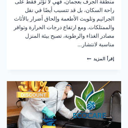
منطقة الجرف بعجمان، فهي لا تؤثر فقط على
راحة السكان، بل قد تتسبب أيضًا في نقل
الجراثيم وتلويث الأطعمة وإلحاق أضرار بالأثاث
والممتلكات. ومع ارتفاع درجات الحرارة وتوافر
مصادر الغذاء والرطوبة، تصبح بيئة المنزل
مناسبة لانتشار…
شركة
إقرأ المزيد
رش
حشرات
في
الجرف
بعجمان
|0506025079