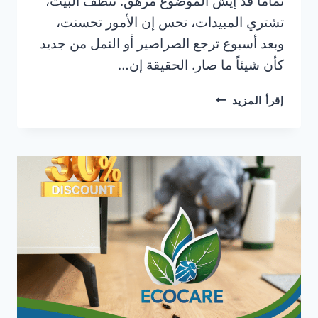
تماماً قد إيش الموضوع مرهق. تنظف البيت،
تشتري المبيدات، تحس إن الأمور تحسنت،
وبعد أسبوع ترجع الصراصير أو النمل من جديد
كأن شيئاً ما صار. الحقيقة إن…
شركة
إقرأ المزيد
رش
حشرات
في
النعيمية
عجمان
|0506025079