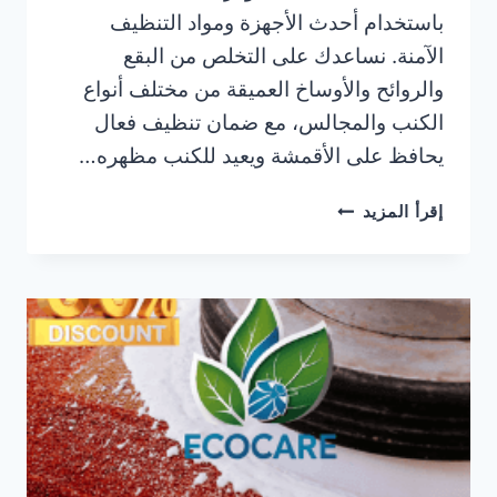
باستخدام أحدث الأجهزة ومواد التنظيف
الآمنة. نساعدك على التخلص من البقع
والروائح والأوساخ العميقة من مختلف أنواع
الكنب والمجالس، مع ضمان تنظيف فعال
يحافظ على الأقمشة ويعيد للكنب مظهره…
شركة
إقرأ المزيد
تنظيف
كنب
في
النخيل
رأس
الخيمة
|0506025079