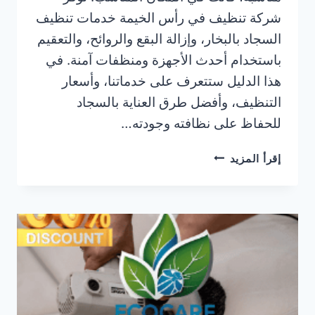
شركة تنظيف في رأس الخيمة خدمات تنظيف
السجاد بالبخار، وإزالة البقع والروائح، والتعقيم
باستخدام أحدث الأجهزة ومنظفات آمنة. في
هذا الدليل ستتعرف على خدماتنا، وأسعار
التنظيف، وأفضل طرق العناية بالسجاد
للحفاظ على نظافته وجودته…
شركة
إقرأ المزيد
تنظيف
سجاد
في
خزام
رأس
الخيمة
|0506025079