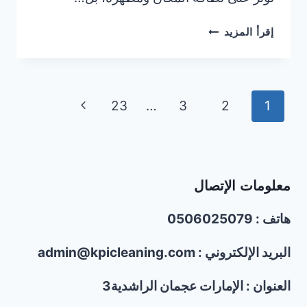
ما
إقرأ المزيد
هي
أفضل
الطرق
للتخلص
تنقل
الصفحة
23
…
3
2
1
من
الحمام
الصفحة
التالية
على
أسطح
المباني
معلومات الإتصال
في
الإمارات؟
هاتف : 0506025079
البريد الإلكتروني : admin@kpicleaning.com
العنوان : الإمارات عجمان الراشدية3