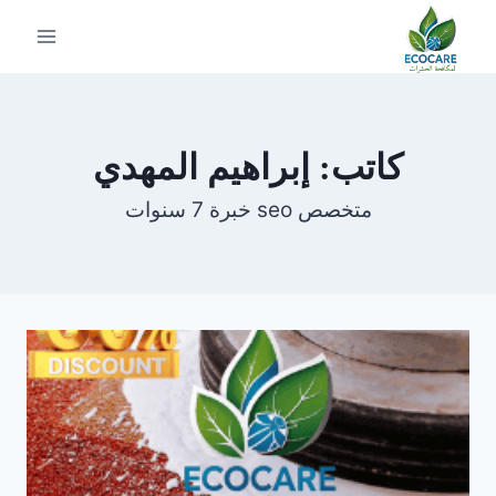
لتجاوز
لى
لمحتوى
كاتب: إبراهيم المهدي
متخصص seo خبرة 7 سنوات