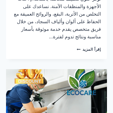
الأجهزة والمنظفات الآمنة. نساعدك على
التخلص من الأتربة، البقع، والروائح العميقة مع
الحفاظ على ألوان وألياف السجاد، من خلال
فريق متخصص يقدم خدمة موثوقة بأسعار
مناسبة ونتائج تدوم لفترة…
شركة
إقرأ المزيد
تنظيف
سجاد
في
النخيل
رأس
الخيمة
|0506025079