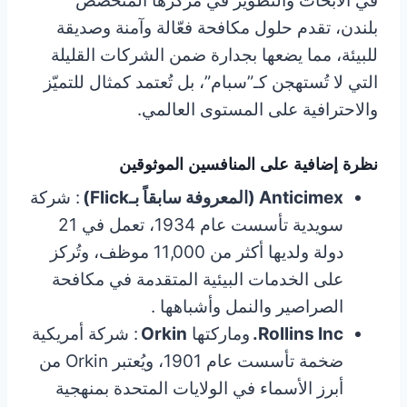
في الأبحاث والتطوير في مركزها المتخصص
بلندن، تقدم حلول مكافحة فعّالة وآمنة وصديقة
للبيئة، مما يضعها بجدارة ضمن الشركات القليلة
التي لا تُستهجن كـ”سبام”، بل تُعتمد كمثال للتميّز
والاحترافية على المستوى العالمي.
نظرة إضافية على المنافسين الموثوقين
Anticimex (المعروفة سابقاً بـFlick)
: شركة
سويدية تأسست عام 1934، تعمل في 21
دولة ولديها أكثر من 11,000 موظف، وتُركز
على الخدمات البيئية المتقدمة في مكافحة
الصراصير والنمل وأشباهها .
Rollins Inc.
وماركتها
Orkin
: شركة أمريكية
ضخمة تأسست عام 1901، ويُعتبر Orkin من
أبرز الأسماء في الولايات المتحدة بمنهجية