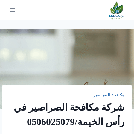
لتجاوز
لى
لمحتوى
مكافحة الصراصير
شركة مكافحة الصراصير في
رأس الخيمة/0506025079