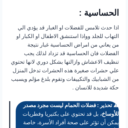
الحساسية :
اذا حدث تلامس للفضلات او الغبار قد يؤدي الي
التهاب للجلد وواذا استنشق الاطفال او الكبار او
من يعاني من امراض الحساسية غبار نتيجة
الفضلات فان الحساسية قد تزداد لذلك يجب
تنظيف الاعشاش وازالتها بشكل دوري لانها تحتوي
علي حشرات صغيرة هذه الحشرات تدخل المنزل
من الشبابيك والتكييفات وتقوم بلدغ مؤلم ويسبب
حكة شديدة للانسان .
⚠️
تحذير : فضلات الحمام ليست مجرد مصدر
للأوساخ،
بل قد تحتوي على بكتيريا وفطريات
يمكن أن تؤثر على صحة أفراد الأسرة، خاصة