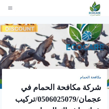
لتجاوز
لى
لمحتوى
مكافحة الحمام
شركة مكافحة الحمام في
عجمان/0506025079/تركيب