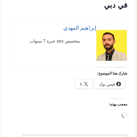
في دبي
إبراهيم المهدي
متخصص seo خبرة 7 سنوات
شارك هذا الموضوع:
فيس بوك
X
معجب بهذه:
ج
ا
ر
وسوم