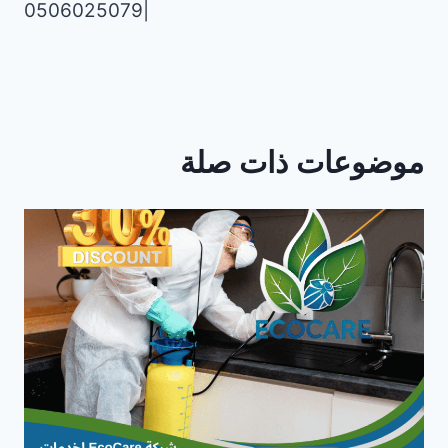
|0506025079
ي
ل
…
موضوعات ذات صلة