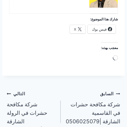
شارك هذا الموضوع:
فيس بوك
X
معجب بهذه:
ج
ا
ر
ي
ا
تصفّح
السابق
التالي
ل
شركة مكافحة حشرات
شركة مكافحة
المقالات
ت
في القاسمية
حشرات في الرولة
ح
الشارقة |0506025079
الشارقة
م