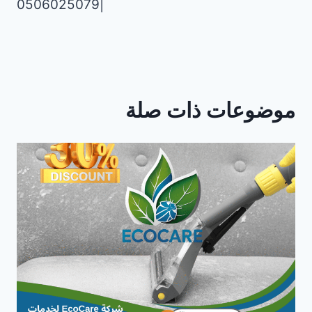
|0506025079
موضوعات ذات صلة