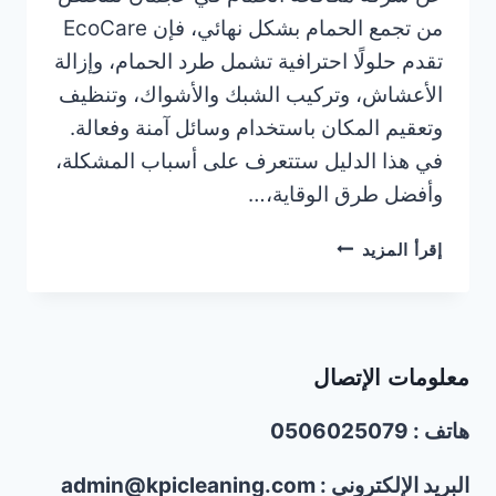
من تجمع الحمام بشكل نهائي، فإن EcoCare
تقدم حلولًا احترافية تشمل طرد الحمام، وإزالة
الأعشاش، وتركيب الشبك والأشواك، وتنظيف
وتعقيم المكان باستخدام وسائل آمنة وفعالة.
في هذا الدليل ستتعرف على أسباب المشكلة،
وأفضل طرق الوقاية،…
شركة
إقرأ المزيد
مكافحة
الحمام
في
عجمان/0506025079/
معلومات الإتصال
تركيب
شبك
هاتف : 0506025079
واشواك
الحمام
البريد الإلكتروني : admin@kpicleaning.com