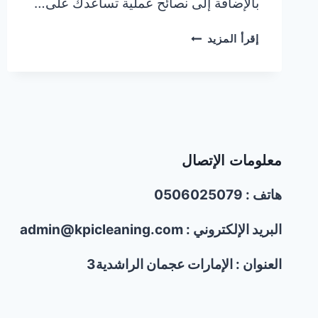
بالإضافة إلى نصائح عملية تساعدك على…
شركة
إقرأ المزيد
لرش
المنازل
من
الحشرات
في
عجمان
|0506025079
معلومات الإتصال
هاتف : 0506025079
البريد الإلكتروني : admin@kpicleaning.com
العنوان : الإمارات عجمان الراشدية3