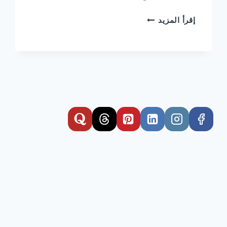
شركة
إقرأ المزيد
مكافحة
الصراصير
في
عجمان/0506025079