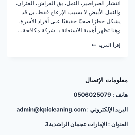
انتشار الصراصير، النمل، بق الفراش، الفئران،
والنمل الأبيض لا يسبب الإزعاج فقط، بل قد
يشكل خطرًا صحيًا حقيقيًا على أفراد الأسرة.
وهنا تظهر أهمية الاستعانة بـ شركة مكافحة…
شركة
إقرأ المزيد
مكافحة
الحشرات
في
الورقاء
معلومات الإتصال
دبي
|0506025079
هاتف : 0506025079
البريد الإلكتروني : admin@kpicleaning.com
العنوان : الإمارات عجمان الراشدية3