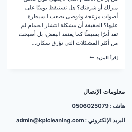
منزلك أو شرفتك؟ هل تستيقظ يوميًا على
أصوات مزعجة وفوضى يصعب السيطرة
عليها؟ الحقيقة أن مشكلة انتشار الحمام لم
تعد أمرًا بسيطًا كما يعتقد البعض، بل أصبحت
من أكثر المشكلات التي تؤرق سكان…
شركة
إقرأ المزيد
مكافحة
الحمام
في
الشارقة/0506025079/
معلومات الإتصال
تركيب
شبك
هاتف : 0506025079
واشواك
الحمام
البريد الإلكتروني : admin@kpicleaning.com