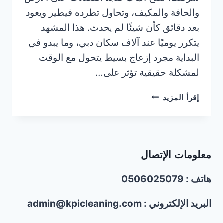
والحافة والمكيف، وتحاول تطرده فيطير ويعود
بعد دقائق كأن شيئًا لم يحدث. هذا المشهد
يتكرر يوميًا عند آلاف سكان دبي، وما يبدو في
البداية مجرد إزعاج بسيط يتحول مع الوقت
لمشكلة حقيقية تؤثر على…
شركة
إقرأ المزيد
مكافحة
الحمام
في
دبي/0506025079
معلومات الإتصال
|
تركيب
هاتف : 0506025079
طارد
الحمام
البريد الإلكتروني : admin@kpicleaning.com