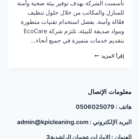
تأسست الشركة بهدف توفير بيئة صحية وآمنة
للمنازل والمكاتب من خلال حلول تنظيف
فعّالة وآمنة. بفضل استخدام تقنيات متطورة
ومواد صديقة للبيئة، تلتزم شركة EcoCare
بتقديم خدمات متميزة في جميع أنحاء…
شركة
إقرأ المزيد
مكافحة
الصراصير
في
الشارقة/0506025079
معلومات الإتصال
هاتف : 0506025079
البريد الإلكتروني : admin@kpicleaning.com
العنوان : الإمارات عجمان الراشدية3