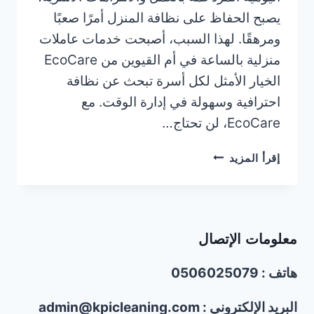
يصبح الحفاظ على نظافة المنزل أمرًا صعبًا
ومرهقًا. لهذا السبب، أصبحت خدمات عاملات
منزلية بالساعة في أم القيوين من EcoCare
الخيار الأمثل لكل أسرة تبحث عن نظافة
احترافية وسهولة في إدارة الوقت. مع
EcoCare، لن تحتاج…
عاملات
إقرأ المزيد
منزلية
بالساعة
في
أم
معلومات الإتصال
القيوين
|0506025079|
هاتف : 0506025079
خصم40%
البريد الإلكتروني : admin@kpicleaning.com