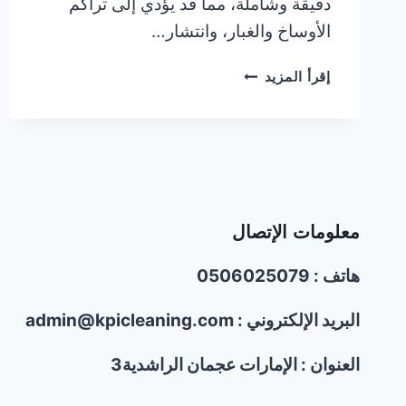
دقيقة وشاملة، مما قد يؤدي إلى تراكم
الأوساخ والغبار، وانتشار…
شغالات
إقرأ المزيد
تنظيف
بالساعة
في
الشارقة
|0506025079
معلومات الإتصال
هاتف : 0506025079
البريد الإلكتروني : admin@kpicleaning.com
العنوان : الإمارات عجمان الراشدية3