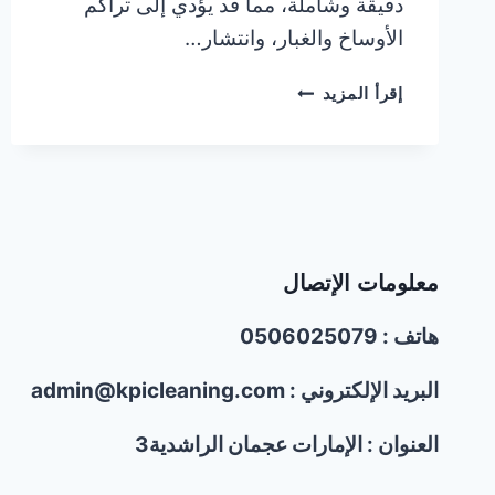
دقيقة وشاملة، مما قد يؤدي إلى تراكم
الأوساخ والغبار، وانتشار…
شغالات
إقرأ المزيد
تنظيف
بالساعة
في
الشارقة
|0506025079
معلومات الإتصال
هاتف : 0506025079
البريد الإلكتروني : admin@kpicleaning.com
العنوان : الإمارات عجمان الراشدية3