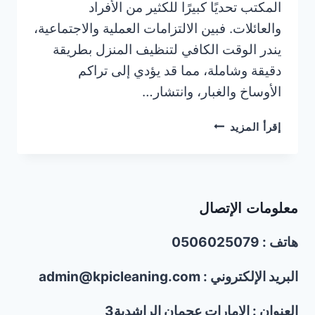
المكتب تحديًا كبيرًا للكثير من الأفراد
والعائلات. فبين الالتزامات العملية والاجتماعية،
يندر الوقت الكافي لتنظيف المنزل بطريقة
دقيقة وشاملة، مما قد يؤدي إلى تراكم
الأوساخ والغبار، وانتشار…
شغالات
إقرأ المزيد
تنظيف
بالساعة
في
الشارقة
معلومات الإتصال
|0506025079
هاتف : 0506025079
البريد الإلكتروني : admin@kpicleaning.com
العنوان : الإمارات عجمان الراشدية3