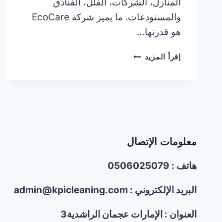
المنازل، الشركات، الفلل، الفنادق
والمستودعات. ما يميز شركة EcoCare
هو قدرتها…
شركة
إقرأ المزيد
تنظيف
ومكافحة
حشرات
في
عجمان/0506025079
معلومات الإتصال
هاتف : 0506025079
البريد الإلكتروني : admin@kpicleaning.com
العنوان : الإمارات عجمان الراشدية3