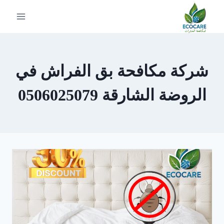
لتجاوز
لى
لمحتوى
شركة مكافحة بق الفراش في
الروضة الشارقة 0506025079