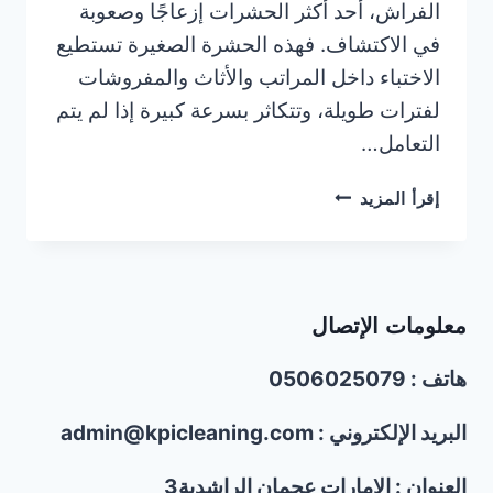
الفراش، أحد أكثر الحشرات إزعاجًا وصعوبة
في الاكتشاف. فهذه الحشرة الصغيرة تستطيع
الاختباء داخل المراتب والأثاث والمفروشات
لفترات طويلة، وتتكاثر بسرعة كبيرة إذا لم يتم
التعامل…
شركة
إقرأ المزيد
مكافحة
بق
الفراش
في
معلومات الإتصال
الشارقة/0506025079
هاتف : 0506025079
البريد الإلكتروني : admin@kpicleaning.com
العنوان : الإمارات عجمان الراشدية3