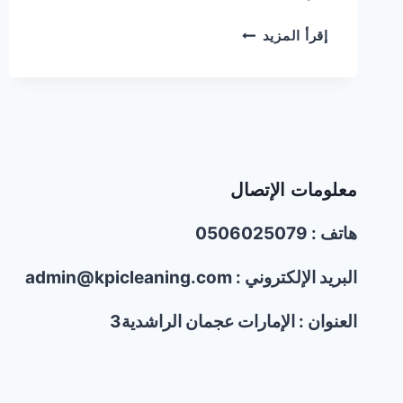
شركة
إقرأ المزيد
مكافحة
بق
الفراش
في
الشارقة/0506025079
معلومات الإتصال
هاتف : 0506025079
البريد الإلكتروني : admin@kpicleaning.com
العنوان : الإمارات عجمان الراشدية3