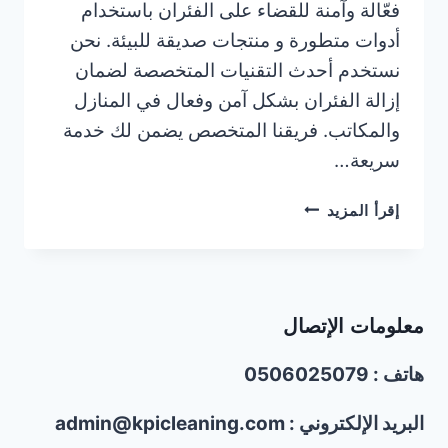
فعّالة وآمنة للقضاء على الفئران باستخدام
أدوات متطورة و منتجات صديقة للبيئة. نحن
نستخدم أحدث التقنيات المتخصصة لضمان
إزالة الفئران بشكل آمن وفعال في المنازل
والمكاتب. فريقنا المتخصص يضمن لك خدمة
سريعة…
شركة
إقرأ المزيد
مكافحة
الفئران
في
أم
معلومات الإتصال
القيوين/0506025079
هاتف : 0506025079
البريد الإلكتروني : admin@kpicleaning.com