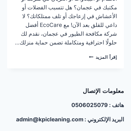
مكتبك في عجمان؟ هل تتسبب الفضلات أو
الأعشاش في إزعاجك أو تلف ممتلكاتك؟ لا
داعي للقلق بعد الآن! مع EcoCare أفضل
شركة مكافحة الطيور في عجمان، نقدم لك
حلولًا احترافية ومتكاملة تضمن حماية منزلك…
شركة
إقرأ المزيد
مكافحة
الطيور
في
عجمان
معلومات الإتصال
|0506025079|
تركيب
هاتف : 0506025079
شبك
طارد
البريد الإلكتروني : admin@kpicleaning.com
الحمام