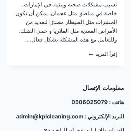
تسبب مشكلات صحية وبيئية. في الإمارات،
خاصة في مناطق مثل عجمان، يمكن أن تكون
الحشرات مثل الطيطار مصدرًا للعديد من
الأمراض المعدية مثل الملاريا و حمى الضنك.
وللتعامل مع هذه المشكلة بشكل فعال،…
شركة
إقرأ المزيد
مكافحة
الطيطار
في
عجمان/0506025079
معلومات الإتصال
خدمة
24
هاتف : 0506025079
ساعة
البريد الإلكتروني : admin@kpicleaning.com
العنوان : الإمارات عجمان الراشدية3