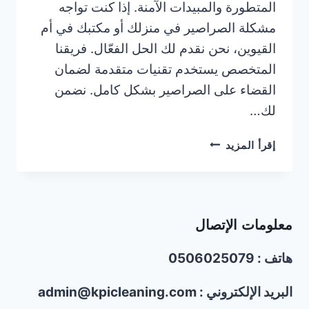
المتطورة والمبيدات الآمنة. إذا كنت تواجه
مشكلة الصراصير في منزلك أو مكتبك في أم
القيوين، نحن نقدم لك الحل الفعّال. فريقنا
المتخصص يستخدم تقنيات متقدمة لضمان
القضاء على الصراصير بشكل كامل. نضمن
لك…
شركة
إقرأ المزيد
مكافحة
الصراصير
في
أم
معلومات الإتصال
القيوين/0506025079
هاتف : 0506025079
البريد الإلكتروني : admin@kpicleaning.com