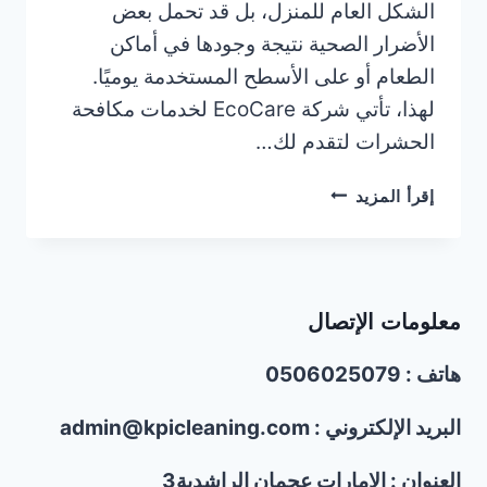
الشكل العام للمنزل، بل قد تحمل بعض
الأضرار الصحية نتيجة وجودها في أماكن
الطعام أو على الأسطح المستخدمة يوميًا.
لهذا، تأتي شركة EcoCare لخدمات مكافحة
الحشرات لتقدم لك…
شركة
إقرأ المزيد
مكافحة
السحالي
في
عجمان
معلومات الإتصال
|0506025079
هاتف : 0506025079
البريد الإلكتروني : admin@kpicleaning.com
العنوان : الإمارات عجمان الراشدية3