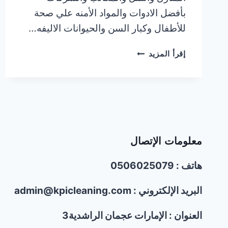
بأفضل الادوات والمواد الأمنه علي صحة
للأطفال وكبار السن والحيوانات الاليفه…
شركة
إقرأ المزيد
غسيل
الكنب
والسجاد
في
عجمان/0506025079
معلومات الإتصال
هاتف : 0506025079
البريد الإلكتروني : admin@kpicleaning.com
العنوان : الإمارات عجمان الراشدية3