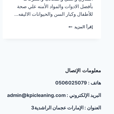
بأفضل الادوات والمواد الأمنه علي صحة
للأطفال وكبار السن والحيوانات الاليفه…
شركة
إقرأ المزيد
غسيل
الكنب
والسجاد
في
عجمان/0506025079
معلومات الإتصال
هاتف : 0506025079
البريد الإلكتروني : admin@kpicleaning.com
العنوان : الإمارات عجمان الراشدية3