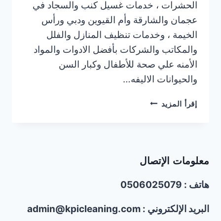
الحشرات ، خدمات غسيل كنب والسجاد في
عجمان والشارقة وأم القيوين ودبي ورأس
الخيمة ، وخدمات تنظيف المنازل والفلل
والمكاتب والشركات بأفضل الادوات والمواد
الأمنه علي صحة للأطفال وكبار السن
والحيوانات الاليفه…
شركة
إقرأ المزيد
غسيل
الكنب
والسجاد
في
معلومات الإتصال
عجمان/0506025079
هاتف : 0506025079
البريد الإلكتروني : admin@kpicleaning.com