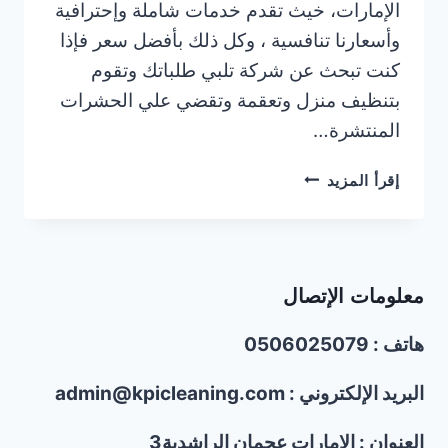
الإمارات، خيث تقدم خدمات شاملة وإحترافية
وأسعارنا تنافسية ، وكل ذلك بأفضل سعر فإذا
كنت تبحث عن شركة تلبي طلباتك وتقوم
بتنظيف منزل وتعقمة وتقضي علي الحشرات
المنتشرة…
شركة
إقرأ المزيد
تنظيف
كنب
وسجاد
في
معلومات الإتصال
أم
القيوين/0506025079
هاتف : 0506025079
البريد الإلكتروني : admin@kpicleaning.com
العنوان : الإمارات عجمان الراشدية3