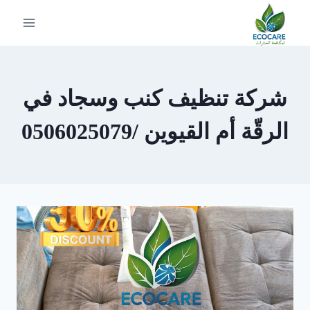
لتجاوز
لى
لمحتوى
شركة تنظيف كنب وسجاد في
الرقّة أم القيوين /0506025079