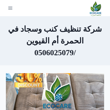
لتجاوز
لى
لمحتوى
شركة تنظيف كنب وسجاد في
الحمرة أم القيوين
/0506025079