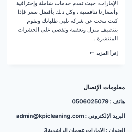
الإمارات، خيث تقدم خدمات شاملة وإحترافية
وأسعارنا تنافسية ، وكل ذلك بأفضل سعر فإذا
كنت تبحث عن شركة تلبي طلباتك وتقوم
بتنظيف منزل وتعقمة وتقضي علي الحشرات
المنتشرة…
شركة
إقرأ المزيد
تنظيف
كنب
وسجاد
في
معلومات الإتصال
أم
القيوين/0506025079
هاتف : 0506025079
البريد الإلكتروني : admin@kpicleaning.com
العنوان : الإمارات عجمان الراشدية3