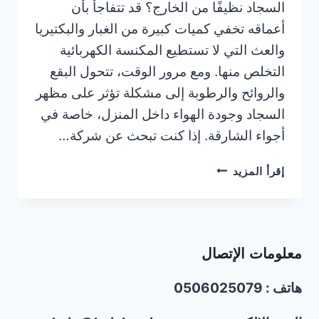
السجاد نظيفًا من الخارج؟ قد تتفاجأ بأن
أعماقه تخفي كميات كبيرة من الغبار والبكتيريا
والعث التي لا تستطيع المكنسة الكهربائية
التخلص منها. ومع مرور الوقت، تتحول البقع
والروائح والرطوبة إلى مشكلة تؤثر على مظهر
السجاد وجودة الهواء داخل المنزل، خاصة في
أجواء الشارقة. إذا كنت تبحث عن شركة…
شركة
إقرأ المزيد
تنظيف
سجاد
في
الشارقة
معلومات الإتصال
|0506025079
|
هاتف : 0506025079
تنظيف
بالبخار