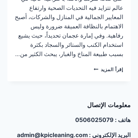
عالم تتزايد فيه التحديات الصحية وارتفاع
المعايير الجمالية في المنازل والشركات، أصبح
الاهتمام بالنظافة العميقة ضرورة وليس
رفاهية. وفي إمارة عجمان تحديداً، حيث يشيع
استخدام الكنب والستائر والسجاد بكثرة
بسبب طبيعة المناخ والغبار، يبحث الكثير من…
شركة
إقرأ المزيد
تنظيف
كنب
وستائر
بالبخار
معلومات الإتصال
في
عجمان/0506025079
هاتف : 0506025079
البريد الإلكتروني : admin@kpicleaning.com