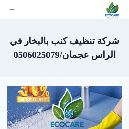
لتجاوز
لى
لمحتوى
شركة تنظيف كنب بالبخار في
الراس عجمان/0506025079