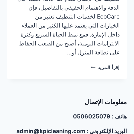
الدقة والاهتمام الحقيقي بالتفاصيل، فإن
EcoCare لخدمات التنظيف تعتبر من
الخيارات التي يعتمد عليها الكثير من العملاء
داخل الإمارة. فمع نمط الحياة السريع وكثرة
الالتزامات اليومية، أصبح من الصعب الحفاظ
على نظافة المنزل أو…
شركة
إقرأ المزيد
تنظيف
في
عجمان/0506025079/
خصومات
معلومات الإتصال
تصل40%
هاتف : 0506025079
البريد الإلكتروني : admin@kpicleaning.com