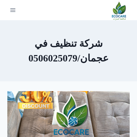
لتجاوز
لى
لمحتوى
شركة تنظيف في
عجمان/0506025079