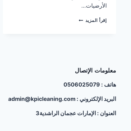
الأرضيات…
شركة
إقرأ المزيد
تنظيف
في
الشارقة/0506025079
معلومات الإتصال
هاتف : 0506025079
البريد الإلكتروني : admin@kpicleaning.com
العنوان : الإمارات عجمان الراشدية3