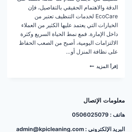
الدقة والاهتمام الحقيقي بالتفاصيل، فإن
EcoCare لخدمات التنظيف تعتبر من
الخيارات التي يعتمد عليها الكثير من العملاء
داخل الإمارة. فمع نمط الحياة السريع وكثرة
الالتزامات اليومية، أصبح من الصعب الحفاظ
على نظافة المنزل أو…
شركة
إقرأ المزيد
تنظيف
في
عجمان/0506025079/
خصومات
معلومات الإتصال
تصل40%
هاتف : 0506025079
البريد الإلكتروني : admin@kpicleaning.com