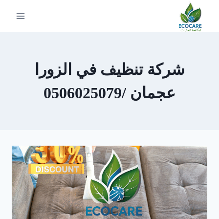
لتجاوز
لى
لمحتوى
شركة تنظيف في الزورا
عجمان /0506025079