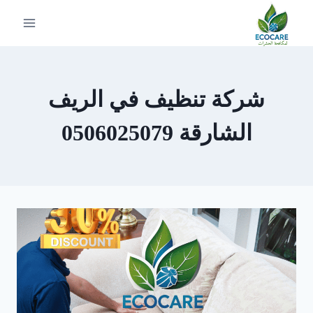
لتجاوز
لى
لمحتوى
شركة تنظيف في الريف
الشارقة 0506025079