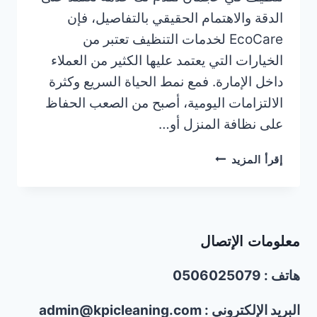
الدقة والاهتمام الحقيقي بالتفاصيل، فإن
EcoCare لخدمات التنظيف تعتبر من
الخيارات التي يعتمد عليها الكثير من العملاء
داخل الإمارة. فمع نمط الحياة السريع وكثرة
الالتزامات اليومية، أصبح من الصعب الحفاظ
على نظافة المنزل أو…
شركة
إقرأ المزيد
تنظيف
في
عجمان/0506025079/
خصومات
معلومات الإتصال
تصل40%
هاتف : 0506025079
البريد الإلكتروني : admin@kpicleaning.com