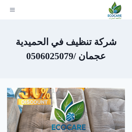
لتجاوز
لى
لمحتوى
شركة تنظيف في الحميدية
عجمان /0506025079