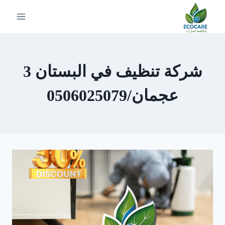
لتجاوز
لى
لمحتوى
شركة تنظيف في البستان 3
عجمان/0506025079