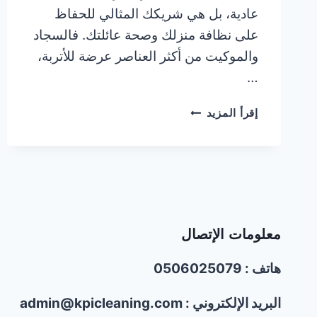
عادية، بل هي شريكك المثالي للحفاظ
على نظافة منزلك وصحة عائلتك. فالسجاد
والموكيت من أكثر العناصر عرضة للأتربة،
…
شركة
إقرأ المزيد
تنظيف
سجاد
وموكيت
في
الشارقة/0506025079/
خصم30%
معلومات الإتصال
هاتف : 0506025079
البريد الإلكتروني : admin@kpicleaning.com