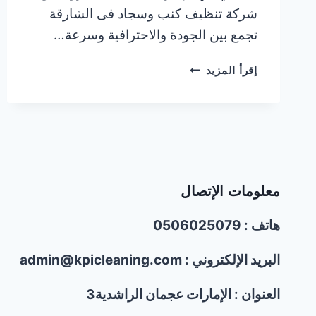
شركة تنظيف كنب وسجاد فى الشارقة
تجمع بين الجودة والاحترافية وسرعة…
شركة
إقرأ المزيد
تنظيف
كنب
وسجاد
فى
الشارقة/0506025079/
خصم30%
معلومات الإتصال
هاتف : 0506025079
البريد الإلكتروني : admin@kpicleaning.com
العنوان : الإمارات عجمان الراشدية3