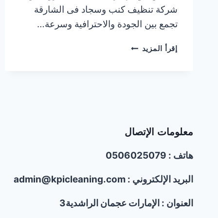
شركة تنظيف كنب وسجاد فى الشارقة
تجمع بين الجودة والاحترافية وسرعة…
شركة
إقرأ المزيد
تنظيف
كنب
وسجاد
فى
الشارقة/0506025079/
خصم30%
معلومات الإتصال
هاتف : 0506025079
البريد الإلكتروني : admin@kpicleaning.com
العنوان : الإمارات عجمان الراشدية3