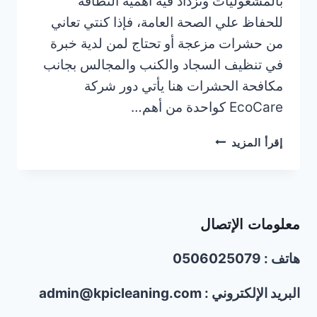
بالمشغوليات وتزداد فيه أهمية النظافة
للحفاظ علي الصحة العامة، فإذا كنتي تعاني
من حشرات مزعجة أو تحتاج لمن لدية خبرة
في تنظيف السجاد والكنب والمجالس بجانب
مكافحة الحشرات هنا يأتي دور شركة
EcoCare كواحدة من أهم…
شركة
إقرأ المزيد
تنظيف
كنب
وسجاد
في
معلومات الإتصال
عجمان/0506025079
هاتف : 0506025079
البريد الإلكتروني : admin@kpicleaning.com