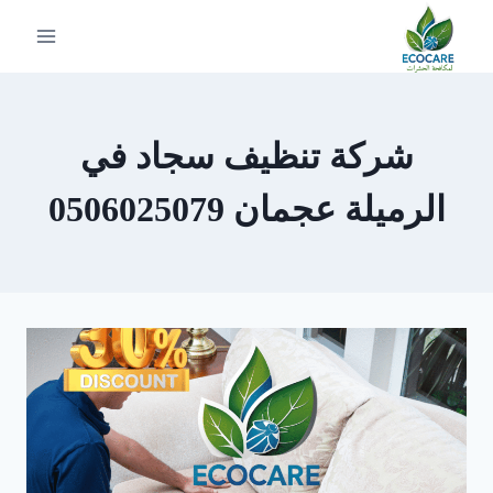
لتجاوز
لى
لمحتوى
شركة تنظيف سجاد في
الرميلة عجمان 0506025079