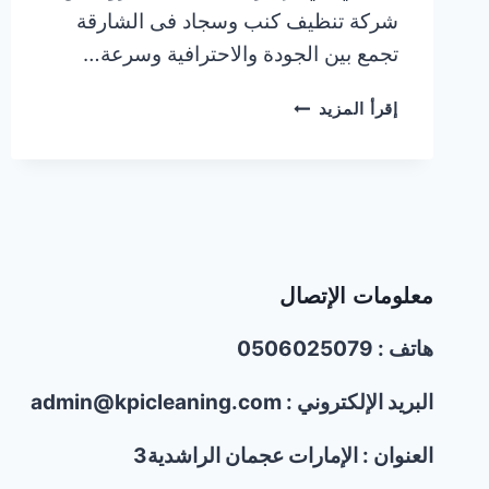
شركة تنظيف كنب وسجاد فى الشارقة
تجمع بين الجودة والاحترافية وسرعة…
شركة
إقرأ المزيد
تنظيف
كنب
وسجاد
فى
الشارقة/0506025079/
خصم30%
معلومات الإتصال
هاتف : 0506025079
البريد الإلكتروني : admin@kpicleaning.com
العنوان : الإمارات عجمان الراشدية3