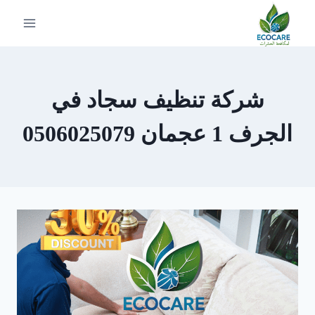
لتجاوز
لى
لمحتوى
شركة تنظيف سجاد في
الجرف 1 عجمان 0506025079