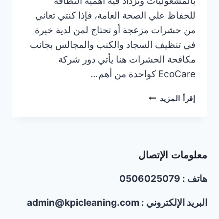
بالمشغوليات وتزداد فيه أهمية النظافة
للحفاظ علي الصحة العامة، فإذا كنتي تعاني
من حشرات مزعجة أو تحتاج لمن لدية خبرة
في تنظيف السجاد والكنب والمجالس بجانب
مكافحة الحشرات هنا يأتي دور شركة
EcoCare كواحدة من أهم…
شركة
إقرأ المزيد
تنظيف
كنب
وسجاد
في
معلومات الإتصال
عجمان/0506025079
هاتف : 0506025079
البريد الإلكتروني : admin@kpicleaning.com