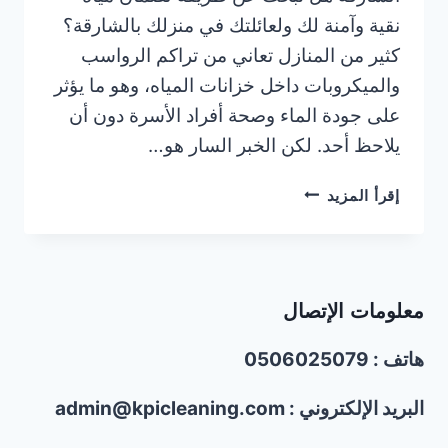
نقية وآمنة لك ولعائلتك في منزلك بالشارقة؟
كثير من المنازل تعاني من تراكم الرواسب
والميكروبات داخل خزانات المياه، وهو ما يؤثر
على جودة الماء وصحة أفراد الأسرة دون أن
يلاحظ أحد. لكن الخبر السار هو…
شركة
إقرأ المزيد
تنظيف
خزانات
المياه
في
معلومات الإتصال
الشارقة
|0506025079|
هاتف : 0506025079
خصم30%
البريد الإلكتروني : admin@kpicleaning.com