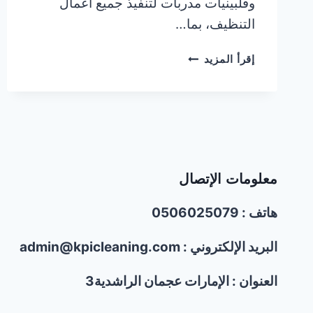
وفلبينيات مدربات لتنفيذ جميع أعمال
التنظيف، بما…
شركة
إقرأ المزيد
تنظيف
بالساعة
في
عجمان
|0506025079|
خصم40%
معلومات الإتصال
هاتف : 0506025079
البريد الإلكتروني : admin@kpicleaning.com
العنوان : الإمارات عجمان الراشدية3