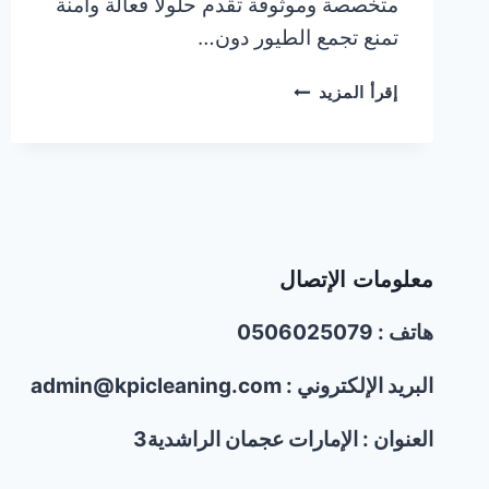
متخصصة وموثوقة تقدم حلولاً فعالة وآمنة
تمنع تجمع الطيور دون…
شركة
إقرأ المزيد
تركيب
مسامير
طاردة
للحمام
في
عجمان
|0506025079
معلومات الإتصال
هاتف : 0506025079
البريد الإلكتروني : admin@kpicleaning.com
العنوان : الإمارات عجمان الراشدية3