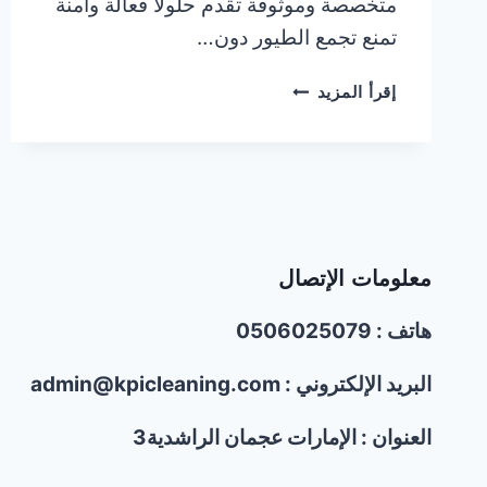
متخصصة وموثوقة تقدم حلولاً فعالة وآمنة
تمنع تجمع الطيور دون…
شركة
إقرأ المزيد
تركيب
مسامير
طاردة
للحمام
في
عجمان
|0506025079
معلومات الإتصال
هاتف : 0506025079
البريد الإلكتروني : admin@kpicleaning.com
العنوان : الإمارات عجمان الراشدية3