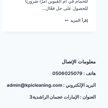
للحمام في أم القيوين أمرًا ضروريًا
للحصول على حل فعّال…
شركة
إقرأ المزيد
تركيب
مسامير
طاردة
للحمام
في
أم
القيوين
معلومات الإتصال
|0506025079
هاتف : 0506025079
البريد الإلكتروني : admin@kpicleaning.com
العنوان : الإمارات عجمان الراشدية3