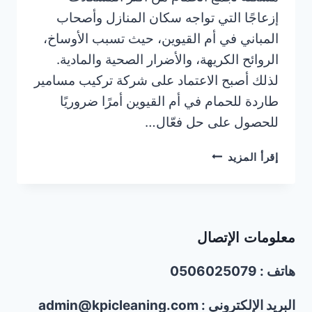
إزعاجًا التي تواجه سكان المنازل وأصحاب
المباني في أم القيوين، حيث تسبب الأوساخ،
الروائح الكريهة، والأضرار الصحية والمادية.
لذلك أصبح الاعتماد على شركة تركيب مسامير
طاردة للحمام في أم القيوين أمرًا ضروريًا
للحصول على حل فعّال…
شركة
إقرأ المزيد
تركيب
مسامير
طاردة
للحمام
معلومات الإتصال
في
أم
هاتف : 0506025079
القيوين
|0506025079
البريد الإلكتروني : admin@kpicleaning.com